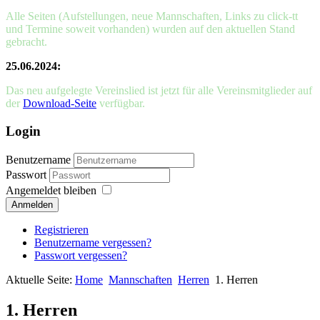
Alle Seiten (Aufstellungen, neue Mannschaften, Links zu click-tt
und Termine soweit vorhanden) wurden auf den aktuellen Stand
gebracht.
25.06.2024:
Das neu aufgelegte Vereinslied ist jetzt für alle Vereinsmitglieder auf
der
Download-Seite
verfügbar.
Login
Benutzername
Passwort
Angemeldet bleiben
Anmelden
Registrieren
Benutzername vergessen?
Passwort vergessen?
Aktuelle Seite:
Home
Mannschaften
Herren
1. Herren
1. Herren