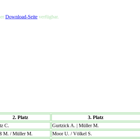
der
Download-Seite
verfügbar.
2. Platz
3. Platz
tz C.
Gurtzick A. | Müller M.
ß M. / Müller M.
Moor U. / Völkel S.