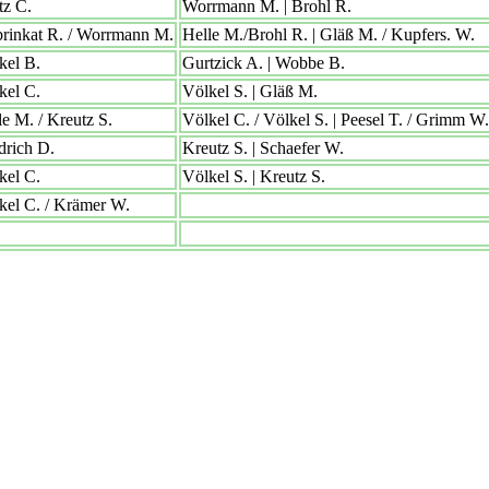
tz C.
Worrmann M. | Brohl R.
rinkat R. / Worrmann M.
Helle M./Brohl R. | Gläß M. / Kupfers. W.
kel B.
Gurtzick A. | Wobbe B.
kel C.
Völkel S. | Gläß M.
le M. / Kreutz S.
Völkel C. / Völkel S. | Peesel T. / Grimm W.
drich D.
Kreutz S. | Schaefer W.
kel C.
Völkel S. | Kreutz S.
kel C. / Krämer W.