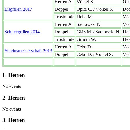
Herren A
Völkel S.
Opi
Eisgrillen 2017
Doppel
Opitz C. / Völkel S.
Dob
Trostrunde
Helle M.
Völ
Herren A
Sadlowski N.
Völ
Schneegrillen 2014
Doppel
Gläß M. / Sadlowski N.
Hel
Trostrunde
Grimm W.
Hei
Herren A
Cebe D.
Völ
Vereinsmeisterschaft 2013
Doppel
Cebe D. / Völkel S.
Völ
1. Herren
No events
2. Herren
No events
3. Herren