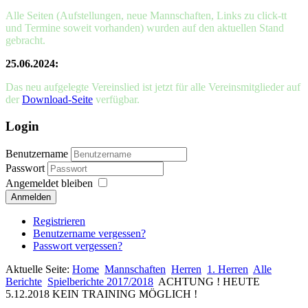
Alle Seiten (Aufstellungen, neue Mannschaften, Links zu click-tt
und Termine soweit vorhanden) wurden auf den aktuellen Stand
gebracht.
25.06.2024:
Das neu aufgelegte Vereinslied ist jetzt für alle Vereinsmitglieder auf
der
Download-Seite
verfügbar.
Login
Benutzername
Passwort
Angemeldet bleiben
Anmelden
Registrieren
Benutzername vergessen?
Passwort vergessen?
Aktuelle Seite:
Home
Mannschaften
Herren
1. Herren
Alle
Berichte
Spielberichte 2017/2018
ACHTUNG ! HEUTE
5.12.2018 KEIN TRAINING MÖGLICH !