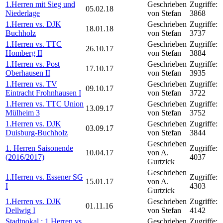
1.Herren mit Sieg und
Geschrieben
Zugriffe:
05.02.18
Niederlage
von Stefan
3868
1.Herren vs. DJK
Geschrieben
Zugriffe:
18.01.18
Buchholz
von Stefan
3737
1.Herren vs. TTC
Geschrieben
Zugriffe:
26.10.17
Homberg II
von Stefan
3884
1.Herren vs. Post
Geschrieben
Zugriffe:
17.10.17
Oberhausen II
von Stefan
3935
1.Herren vs. TV
Geschrieben
Zugriffe:
09.10.17
Eintracht Frohnhausen I
von Stefan
3722
1.Herren vs. TTC Union
Geschrieben
Zugriffe:
13.09.17
Mülheim 3
von Stefan
3752
1.Herren vs. DJK
Geschrieben
Zugriffe:
03.09.17
Duisburg-Buchholz
von Stefan
3844
Geschrieben
1. Herren Saisonende
Zugriffe:
10.04.17
von A.
(2016/2017)
4037
Gurtzick
Geschrieben
1.Herren vs. Essener SG
Zugriffe:
15.01.17
von A.
I
4303
Gurtzick
1.Herren vs. DJK
Geschrieben
Zugriffe:
01.11.16
Dellwig I
von Stefan
4142
Stadtpokal : 1.Herren vs.
Geschrieben
Zugriffe: