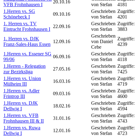
20.10.16
VFB Frohnhausen I
von Stefan
4181
1.Herren vs. SG
Geschrieben
Zugriffe:
09.10.16
Schönebeck I
von Stefan
4201
1. Herren vs. TV
Geschrieben
Zugriffe:
22.09.16
Eintracht Frohnhausen I
von Stefan
3883
Geschrieben
1. Herren vs. DJK
Zugriffe:
12.09.16
von Daniel
Franz-Sales-Haus Essen
4239
Cebe
1.Herren vs. Essener SG
Geschrieben
Zugriffe:
06.09.16
99/06
von Stefan
4118
1.Herren - Relegation
Geschrieben
Zugriffe:
27.05.16
zur Bezirksliga
von Stefan
7425
1.Herren vs. Union
Geschrieben
Zugriffe:
16.03.16
Mülheim III
von Stefan
4719
1.Herren vs. Adler
Geschrieben
Zugriffe:
09.03.16
Frintrop III
von Stefan
4600
1.Herren vs. DJK
Geschrieben
Zugriffe:
18.02.16
Dellwig I
von Stefan
4594
1.Herren vs. VFB
Geschrieben
Zugriffe:
31.01.16
Frohnhausen III & II
von Stefan
4743
1.Herren vs. Ruwa
Geschrieben
Zugriffe:
12.01.16
Dellwig I
von Stefan
4723